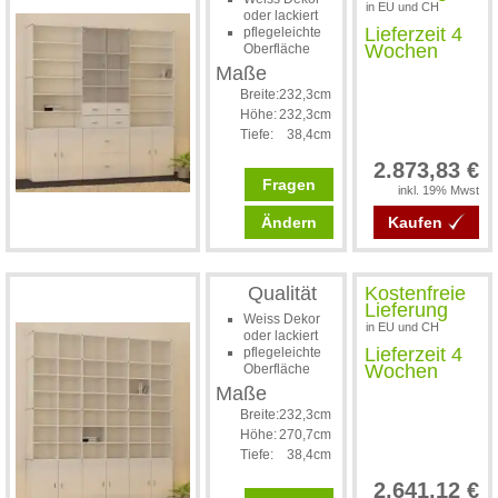
in EU und CH
oder lackiert
Lieferzeit 4
pflegeleichte
Wochen
Oberfläche
Maße
Breite:
232,3cm
Höhe:
232,3cm
Tiefe:
38,4cm
2.873,83 €
Fragen
inkl. 19% Mwst
Ändern
Kaufen
Qualität
Kostenfreie
Lieferung
Weiss Dekor
in EU und CH
oder lackiert
Lieferzeit 4
pflegeleichte
Wochen
Oberfläche
Maße
Breite:
232,3cm
Höhe:
270,7cm
Tiefe:
38,4cm
2.641,12 €