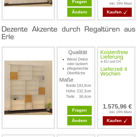
Fragen
inkl. 19% Mwst
Ändern
Kaufen
De­zen­te Ak­zen­te durch Re­gal­tü­ren aus
Er­le
Qualität
Kostenfreie
Lieferung
Weiss Dekor
in EU und CH
oder lackiert
Lieferzeit 4
pflegeleichte
Wochen
Oberfläche
Maße
Breite:
193,9cm
Höhe:
232,3cm
Tiefe:
38,4cm
1.575,96 €
Fragen
inkl. 19% Mwst
Ändern
Kaufen