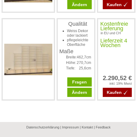
Ändern
Kaufen
Qualität
Kostenfreie
Lieferung
Weiss Dekor
in EU und CH
oder lackiert
Lieferzeit 4
pflegeleichte
Wochen
Oberfläche
Maße
Breite:
462,7cm
Höhe:
270,7cm
Tiefe:
25,6cm
2.290,52 €
Fragen
inkl. 19% Mwst
Ändern
Kaufen
Datenschutzerklärung
|
Impressum
|
Kontakt
|
Feedback