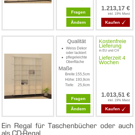
1.213,17 €
Fragen
inkl. 19% Mwst
Ändern
Kaufen
Qualität
Kostenfreie
Lieferung
Weiss Dekor
in EU und CH
oder lackiert
Lieferzeit 4
pflegeleichte
Wochen
Oberfläche
Maße
Breite:
155,5cm
Höhe:
193,9cm
Tiefe:
25,6cm
1.013,51 €
Fragen
inkl. 19% Mwst
Ändern
Kaufen
Ein Re­gal für Ta­schen­bü­cher oder auch
als CD-Re­gal