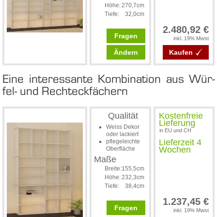
Höhe:
270,7cm
Tiefe:
32,0cm
2.480,92 €
Fragen
inkl. 19% Mwst
Ändern
Kaufen
Ei­ne in­ter­essan­te Kom­bi­na­ti­on aus Wür­
fel- und Recht­eck­fä­chern
Qualität
Kostenfreie
Lieferung
Weiss Dekor
in EU und CH
oder lackiert
Lieferzeit 4
pflegeleichte
Wochen
Oberfläche
Maße
Breite:
155,5cm
Höhe:
232,3cm
Tiefe:
38,4cm
1.237,45 €
Fragen
inkl. 19% Mwst