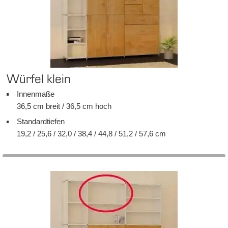
Wür­fel klein
In­nen­ma­ße
36,5 cm breit / 36,5 cm hoch
Stan­dard­tie­fen
19,2 / 25,6 / 32,0 / 38,4 / 44,8 / 51,2 / 57,6 cm