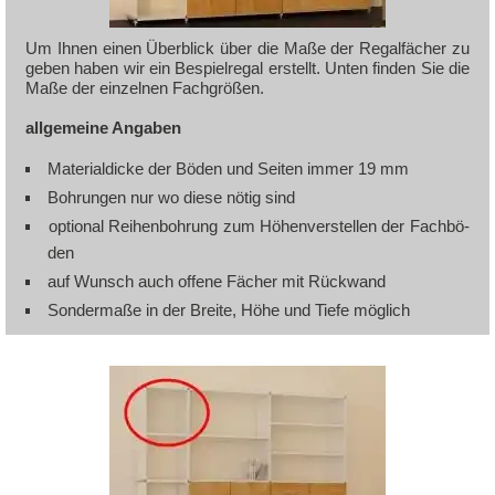
Um Ih­nen einen Über­blick über die Ma­ße der Re­gal­fä­cher zu
ge­ben ha­ben wir ein Be­spiel­re­gal er­stellt. Un­ten fin­den Sie die
Ma­ße der ein­zel­nen Fach­grö­ßen.
all­ge­mei­ne An­ga­ben
Ma­te­ri­al­di­cke der Bö­den und Sei­ten im­mer 19 mm
Boh­run­gen nur wo die­se nö­tig sind
op­tio­nal Rei­hen­boh­rung zum Hö­hen­ver­stel­len der Fach­bö­
den
auf Wunsch auch of­fe­ne Fä­cher mit Rück­wand
Son­der­ma­ße in der Brei­te, Hö­he und Tie­fe mög­lich