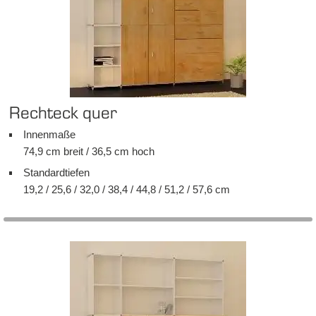
Recht­eck quer
In­nen­ma­ße
74,9 cm breit / 36,5 cm hoch
Stan­dard­tie­fen
19,2 / 25,6 / 32,0 / 38,4 / 44,8 / 51,2 / 57,6 cm