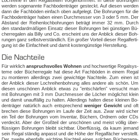
Lochrei­he in den Re­gal­sei­ten vor­ge­nom­men. In die­se Boh­run­gen
wer­den so­ge­nann­te Fach­bo­den­trä­ger ge­steckt. Auf die­sen wer­den
dann die Fach­bö­den ein­fach oben auf­ge­legt. Die Boh­run­gen für die
Fach­bo­den­trä­ger ha­ben ei­nen Durch­mes­ser von 3 oder 5 mm. Der
Ab­stand der Rei­hen­loch­boh­run­gen be­trägt im­mer 32 mm. Durch
den stan­dard­mä­ßi­gen Ein­satz die­ser Boh­run­gen bei güns­ti­gen Bü­
cher­re­ga­len ala Bil­ly und Co. er­scheint uns der An­blick die­ser Boh­
run­gen ganz selbst­ver­ständ­lich. Ein großer Vor­teil die­ser Re­gal­fer­ti­
gung ist die Ein­fach­heit und da­mit kos­ten­güns­ti­ge Her­stel­lung.
Die Nach­tei­le
Für wirk­lich
an­spruchs­vol­les Woh­nen
und hoch­wer­ti­ge Re­gal­sys­
te­me oder Bü­cher­re­ga­le hat die­se Art Fach­bö­den in ei­nem Re­gal
zu mon­tie­ren al­ler­dings zwei ge­wich­ti­ge Nach­tei­le. Zum einen ist
der An­blick die­ser Lochrei­hen­boh­rung al­les an­de­re als schön. Um
die­sen un­schö­nen An­blick et­was zu "ent­schär­fen" ver­sucht man
mit Boh­run­gen mit 3 mm Durch­mes­ser die Lö­cher mög­lichst klein
und da­mit un­auf­fäl­lig zu hal­ten. Al­ler­dings hal­ten die­se klei­nen Bo­
den­trä­ger na­tür­lich auch ent­spre­chend
we­ni­ger Ge­wicht
und oft
bre­chen die­se Boh­run­gen im Lau­fe der Zeit aus. Zwar wird si­cher
ein Teil der Boh­run­gen vom In­ven­tar, Bü­chern, Ord­nern oder CDs
ver­deckt. Aber der Groß­teil der un­schö­nen und meist völ­lig über­
flüs­si­gen Boh­run­gen bleibt sicht­bar. Über­flüs­sig, da kaum je­mand
sein Re­gal stän­dig an­passt und die Hö­he der Re­gal­fä­cher ver­stellt.
Der zwei­te eben­falls wich­ti­ge Nach­teil ei­nes sol­chen Bü­cher­re­ga­