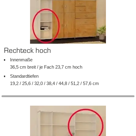
Recht­eck hoch
In­nen­ma­ße
36,5 cm breit / je Fach 23,7 cm hoch
Stan­dard­tie­fen
19,2 / 25,6 / 32,0 / 38,4 / 44,8 / 51,2 / 57,6 cm