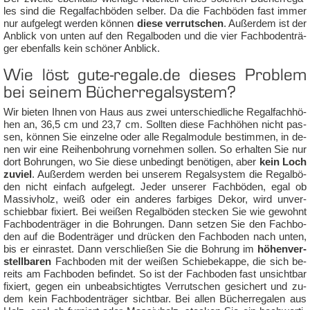
les sind die Re­gal­fach­bö­den sel­ber. Da die Fach­bö­den fast im­mer
nur auf­ge­legt wer­den kön­nen
die­se ver­rut­schen
. Au­ßer­dem ist der
An­blick von un­ten auf den Re­gal­bo­den und die vier Fach­bo­den­trä­
ger eben­falls kein schö­ner An­blick.
Wie löst gute-rega­le.de die­ses Pro­blem
bei sei­nem Bü­cher­re­gal­sys­tem?
Wir bie­ten Ih­nen von Haus aus zwei un­ter­schied­li­che Re­gal­fach­hö­
hen an, 36,5 cm und 23,7 cm. Soll­ten die­se Fach­hö­hen nicht pas­
sen, kön­nen Sie ein­zel­ne oder al­le Re­galm­odu­le be­stim­men, in de­
nen wir ei­ne Rei­hen­boh­rung vor­neh­men sol­len. So er­hal­ten Sie nur
dort Boh­run­gen, wo Sie die­se un­be­dingt be­nö­ti­gen, aber
kein Loch
zu­viel
. Au­ßer­dem wer­den bei un­se­rem Re­gal­sys­tem die Re­galbö­
den nicht ein­fach auf­ge­legt. Je­der un­se­rer Fach­bö­den, egal ob
Mas­siv­holz, weiß oder ein an­de­res far­bi­ges De­kor, wird un­ver­
schieb­bar fi­xiert. Bei wei­ßen Re­galbö­den ste­cken Sie wie ge­wohnt
Fach­bo­den­trä­ger in die Boh­run­gen. Dann set­zen Sie den Fach­bo­
den auf die Bo­den­trä­ger und drücken den Fach­bo­den nach un­ten,
bis er ein­ras­tet. Dann ver­schlie­ßen Sie die Boh­rung im
hö­hen­ver­
stell­ba­ren
Fach­bo­den mit der wei­ßen Schie­be­kap­pe, die sich be­
reits am Fach­bo­den be­fin­det. So ist der Fach­bo­den fast un­sicht­bar
fi­xiert, ge­gen ein un­be­ab­sich­tig­tes Ver­rut­schen ge­si­chert und zu­
dem kein Fach­bo­den­trä­ger sicht­bar. Bei al­len Bü­cher­re­ga­len aus