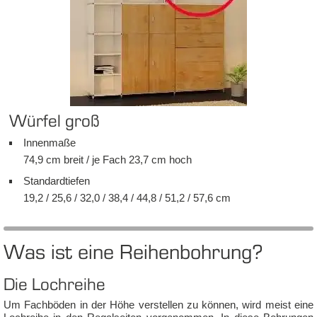
Wür­fel groß
In­nen­ma­ße
74,9 cm breit / je Fach 23,7 cm hoch
Stan­dard­tie­fen
19,2 / 25,6 / 32,0 / 38,4 / 44,8 / 51,2 / 57,6 cm
Was ist ei­ne Rei­hen­boh­rung?
Die Lochrei­he
Um Fach­bö­den in der Hö­he ver­stel­len zu kön­nen, wird meist ei­ne