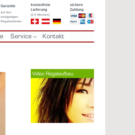
kostenfreie
sichere
Garantie
Lieferung
Zahlung
auf den
(2-4 Wochen)
einzigartigen
Regalverbinder
le
Service
Kontakt
REGALE
GLASVITRINEN
ch Maß
Vi­deo Re­ga­lauf­bau