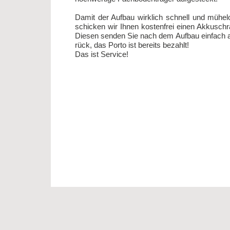
Da­mit der Auf­bau wirk­lich schnell und mü­he­lo
schi­cken wir Ih­nen kos­ten­frei einen Ak­kuschr
Die­sen sen­den Sie nach dem Auf­bau ein­fach 
rück, das Por­to ist be­reits be­zahlt!
Das ist Ser­vice!