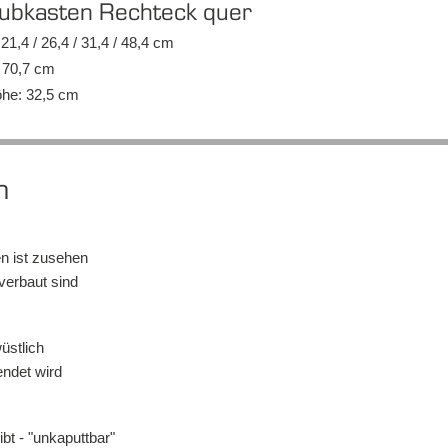
hub­kas­ten Recht­eck quer
n: 21,4 / 26,4 / 31,4 / 48,4 cm
e: 70,7 cm
ö­he: 32,5 cm
h
n ist zu­se­hen
 ver­baut sind
üst­lich
en­det wird
bt - "un­ka­putt­bar"