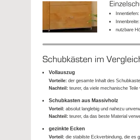
Ein­zel­sc
In­nen­tie­fe
In­nen­brei­t
nutz­ba­re H
Schub­käs­ten im Ver­gleic
Vollauszug
Vor­tei­le:
der ge­sam­te In­halt des Schub­kas­te
Nach­teil:
teu­rer, da vie­le me­cha­ni­sche Tei­le
Schubkasten aus Massivholz
Vor­teil:
ab­so­lut lang­le­big und na­he­zu un­ver­w
Nach­teil:
teu­rer, da das bes­te Ma­te­ri­al ver­w
gezinkte Ecken
Vor­teil:
die sta­bils­te Eck­ver­bin­dung, die es gi