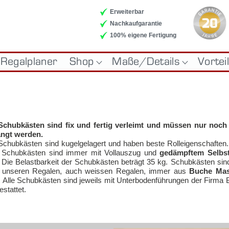
Erweiterbar
Nachkaufgarantie
100% eigene Fertigung
Regalplaner
Shop
Maße/Details
Vortei
LE
DESIGNREGALE
RAUMTEILER
ECK
na
Schub­käs­ten sind fix und fer­tig ver­leimt und müs­sen nur noch
n
ängt wer­den.
 Schub­käs­ten sind ku­gel­ge­la­gert und ha­ben bes­te Rol­lei­gen­schaf­ten
 Schub­käs­ten sind im­mer mit Vol­l­aus­zug und
ge­dämpf­tem Selb­st
 Die Be­last­bar­keit der Schub­käs­ten be­trägt 35 kg. Schub­käs­ten sin
n
n un­se­ren Re­ga­len, auch weis­sen Re­ga­len, im­mer aus
Bu­che Mas­
. Al­le Schub­käs­ten sind je­weils mit Un­ter­bo­den­füh­run­gen der Fir­ma
­stat­tet.