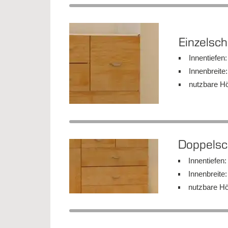
Ein­zel­sc
In­nen­tie­fe
In­nen­brei­t
nutz­ba­re H
Dop­pel­s
In­nen­tie­fe
In­nen­brei­t
nutz­ba­re H