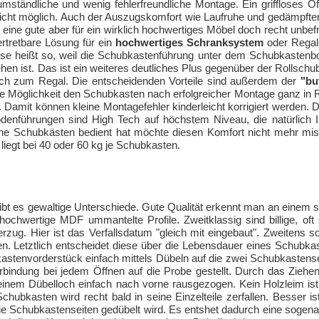
m­ständ­li­che und we­nig feh­ler­freund­li­che Mon­ta­ge. Ein grifflo­ses Öf
 nicht mög­lich. Auch der Aus­zugs­kom­fort wie Laufru­he und ge­dämpf­te
ei­ne gu­te aber für ein wirk­lich hoch­wer­ti­ges Mö­bel doch recht un­be­fri
er­tret­ba­re Lö­sung für ein
hoch­wer­ti­ges Schrank­sys­tem
oder Re­gal
ie­se heißt so, weil die Schub­kas­ten­füh­rung un­ter dem Schub­kas­ten­b
hen ist. Das ist ein wei­te­res deut­li­ches Plus ge­gen­über der Roll­schub
ch zum Re­gal. Die ent­schei­den­den Vor­tei­le sind au­ßer­dem der
"but
e Mög­lich­keit den Schub­kas­ten nach er­folg­rei­cher Mon­ta­ge ganz in 
 Da­mit kön­nen klei­ne Mon­ta­ge­feh­ler kin­der­leicht kor­ri­giert wer­den. D
­bo­den­füh­run­gen sind High Tech auf höchs­tem Ni­veau, die na­tür­lich 
che Schub­käs­ten be­dient hat möch­te die­sen Kom­fort nicht mehr mis
n liegt bei 40 oder 60 kg je Schub­kas­ten.
t es ge­wal­ti­ge Un­ter­schie­de. Gu­te Qua­li­tät er­kennt man an ei­nem st
och­wer­ti­ge MDF um­man­tel­te Pro­fi­le. Zweit­klas­sig sind bil­li­ge, oft
er­zug. Hier ist das Ver­falls­da­tum "gleich mit ein­ge­baut". Zwei­tens sol
en. Letzt­lich ent­schei­det die­se über die Le­bens­dau­er ei­nes Schub­kas
s­ten­vor­der­stück ein­fach mit­tels Dü­beln auf die zwei Schub­kas­ten­se
ver­bin­dung bei je­dem Öff­nen auf die Pro­be ge­stellt. Durch das Zie­h
i­nem Dü­bel­loch ein­fach nach vor­ne raus­ge­zo­gen. Kein Holz­leim ist
ub­kas­ten wird recht bald in sei­ne Ein­zel­tei­le zer­fal­len. Bes­ser is
Schub­kas­ten­sei­ten ge­dü­belt wird. Es ents­het da­durch ei­ne so­ge­na