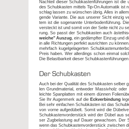
Nach­teil die­ser Schub­kas­ten­füh­run­gen ist die u
des Schub­kas­ten mit­tels Tip-On Au­to­ma­tik ist
schlag las­sen zu wün­schen üb­rig. Al­les in al­lem 
gen­de Va­ri­an­te. Die aus un­se­rer Sicht ein­zig v
tem ist die so­ge­nann­te Un­ter­bo­den­füh­rung. D
ver­steckt ist und so­mit von der Sei­te nicht zu se­
rung. So passt der Schub­kas­ten auch äs­te­this
wei­che" Aus­zug
, ein ge­dämpf­ter Ein­zug und di
in al­le Rich­tun­gen per­fekt aus­rich­ten zu kön­nen.
mehr­fach ku­gel­ge­la­ger­ten Schub­kas­ten­un­ter
Preis ha­ben. Wer al­ler­dings schon ein­mal sol­
Die Be­last­bar­keit die­ser Schub­kas­ten­füh­run­ge
Der Schub­kas­ten
Auch bei der Qua­li­tät des Schub­kas­ten sel­ber gib
len Grund­ma­te­ri­al, ent­we­der Mas­siv­holz oder h
leich­te Span­plat­ten mit ei­nem dün­nen Fo­li­en­üb
Sie Ihr Au­gen­merk auf die
Eck­ver­bin­dung
le­g
Bei sehr ein­fa­chen Schub­käs­ten ist das Schub­ka
von vor­ne auf­ge­dü­belt. So­mit wird die Dü­bel­
Schub­kas­ten­vor­der­stück wird der Dü­bel aus se
ser Zug­be­las­tung auf Dau­er ge­wach­sen. Der Sch
wenn das Schub­kas­ten­vor­der­stück zwi­schen die 