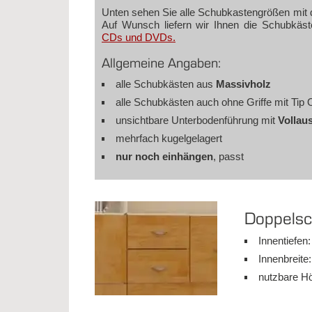
Un­ten se­hen Sie al­le Schub­kas­ten­grö­ßen mit
Auf Wunsch lie­fern wir Ih­nen die Schub­käs­ten 
CDs und DVDs.
All­ge­mei­ne An­ga­ben:
al­le Schub­käs­ten aus
Mas­siv­holz
al­le Schub­käs­ten auch oh­ne Grif­fe mit Tip O
un­sicht­ba­re Un­ter­bo­den­füh­rung mit
Vol­l­au
mehr­fach ku­gel­ge­la­gert
nur noch ein­hän­gen
, passt
Dop­pel­sc
In­nen­tie­fe
In­nen­brei­t
nutz­ba­re 