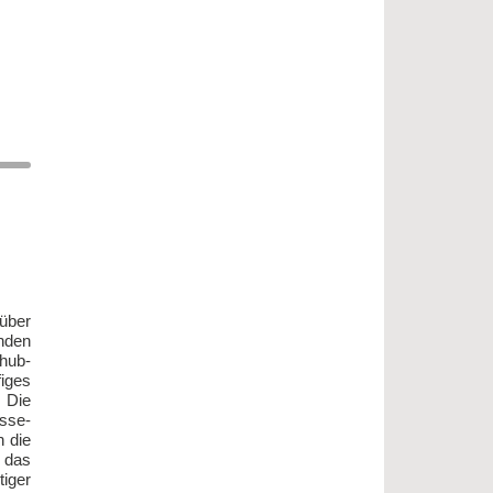
 über
n­den
chub­
i­ges
. Die
s­se­
n die
t das
i­ger