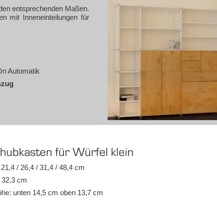
 den ent­spre­chen­den Ma­ßen.
mit In­nen­ein­tei­lun­gen für
n Au­to­ma­tik
s­zug
hub­kas­ten für Wür­fel klein
n: 21,4 / 26,4 / 31,4 / 48,4 cm
e: 32,3 cm
Hö­he: un­ten 14,5 cm oben 13,7 cm