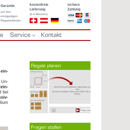
kostenfreie
sichere
Garantie
Lieferung
Zahlung
auf den
(2-4 Wochen)
einzigartigen
Regalverbinder
le
Service
Kontakt
REGALE
GLASVITRINEN
ch Maß
Re­ga­le pla­nen
 ein­
. Un­
­ein­
d bei
siv­
 Blum
Fra­gen stel­len