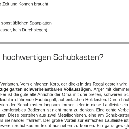
tung Zeit und Kön­nen braucht
e sonst üb­li­chen Span­plat­ten
bes­ser, kein Durch­bie­gen)
hoch­wer­ti­gen Schub­kas­ten?
Va­ri­an­ten. Vom ein­fa­chen Korb, der di­rekt in das Re­gal ge­stellt wird
u­gel­gar­ten schwer­be­last­ba­ren Vol­l­aus­zü­gen
. Är­ger mit klem­me
­ker ist die gu­te al­te An­rich­te der Oma mit drei brei­ten, schwe­ren S
leicht ir­re­füh­ren­de Fach­be­griff, auf ein­fa­chen Holz­leis­ten. Durch häu­f
ich der Schub­kas­ten lang­sam im­mer tiefer in die­se Lauf­leis­te ein
om­for­ta­bles Be­die­nen ist nicht mehr zu den­ken. Ei­ne ech­te Ver­be
­gen. Die­se be­ste­hen aus zwei Me­tall­schie­nen, ei­ne am Schub­kas­te
rs in­ein­an­der "fah­ren". Der große Vor­teil zur ein­fa­chen Lauf­leis­te is
chwe­ren Schub­kas­ten leicht aus­zie­hen zu kön­nen. Ein ganz ge­wich­t