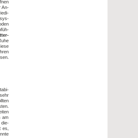
f­nen
r An­
e­di­
­sys­
o­den
­füh­
­ter­
Ru­he
ie­se
Ihren
s­en.
a­bi­
 sehr
l­ten
­ten.
i­ten
en am
 die­
t es,
nn­te