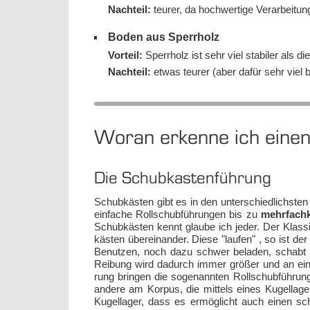
Nach­teil:
teu­rer, da hoch­wer­ti­ge Ver­ar­bei­
Boden aus Sperrholz
Vor­teil:
Sperr­holz ist sehr viel sta­bi­ler als di
Nach­teil:
et­was teu­rer (a­ber da­für sehr viel 
Woran er­ken­ne ich einen 
Die Schub­kas­ten­füh­rung
Schub­käs­ten gibt es in den un­ter­schied­lichs­ten 
ein­fa­che Roll­schub­füh­run­gen bis zu
mehr­fach­k
Schub­käs­ten kennt glau­be ich je­der. Der Klas­si
käs­ten über­ein­an­der. Die­se "lau­fen" , so ist der 
Be­nut­zen, noch da­zu schwer be­la­den, schabt s
Rei­bung wird da­durch im­mer grö­ßer und an ein k
rung brin­gen die so­ge­nann­ten Roll­schub­füh­run
an­de­re am Kor­pus, die mit­tels ei­nes Ku­gel­la­ge
Ku­gel­la­ger, dass es er­mög­licht auch ei­nen s