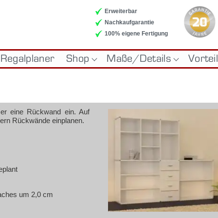
Erweiterbar
Nachkaufgarantie
100% eigene Fertigung
Regalplaner
Shop
Maße/Details
Vortei
LE
DESIGNREGALE
RAUMTEILER
ECK
na
­mer ei­ne Rück­wand ein. Auf
hern Rück­wän­de ein­pla­nen.
n
n
e­plant
 Fa­ches um 2,0 cm