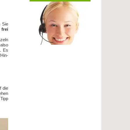
n Sie
n
frei
­zeln
al­so
d. Es
"Hin­
f die
e­hen
 Tipp