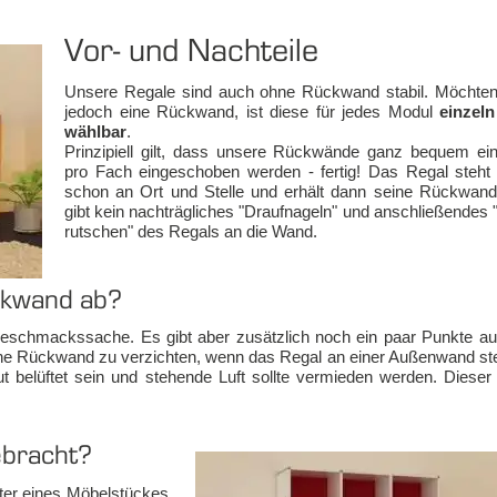
Vor- und Nach­tei­le
Un­se­re Re­ga­le sind auch oh­ne Rück­wand sta­bil. Möch­te
je­doch ei­ne Rück­wand, ist die­se für je­des Mo­dul
ein­zel
wähl­bar
.
Prin­zi­pi­ell gilt, dass un­se­re Rück­wän­de ganz be­quem ein
pro Fach ein­ge­scho­ben wer­den - fer­tig! Das Re­gal steht 
schon an Ort und Stel­le und er­hält dann sei­ne Rück­wan
gibt kein nach­träg­li­ches "Dr­auf­na­geln" und an­schlie­ßen­des 
rut­schen" des Re­gals an die Wand.
ck­wand ab?
Ge­schmackssa­che. Es gibt aber zu­sätz­lich noch ein paar Punk­te au
ei­ne Rück­wand zu ver­zich­ten, wenn das Re­gal an ei­ner Au­ßen­wand st
t be­lüf­tet sein und ste­hen­de Luft soll­te ver­mie­den wer­den. Die­ser
­bracht?
ter ei­nes Mö­bel­stückes.