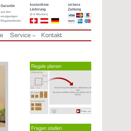
kostenfreie
sichere
Garantie
Lieferung
Zahlung
auf den
(2-4 Wochen)
einzigartigen
Regalverbinder
le
Service
Kontakt
REGALE
GLASVITRINEN
ch Maß
Re­ga­le pla­nen
Fra­gen stel­len