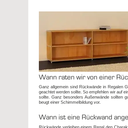
Wann ra­ten wir von ei­ner Rü
Ganz all­ge­mein sind Rück­wän­de in Re­ga­len 
ge­ach­tet wer­den soll­te. So emp­feh­len wir auf 
soll­te. Ganz be­son­ders Au­ßen­wän­de soll­ten gu
beugt ei­ner Schim­mel­bil­dung vor.
Wann ist ei­ne Rück­wand an­ge
Rück­wän­de ver­lei­hen ei­nem Re­gal den Cha­rak­