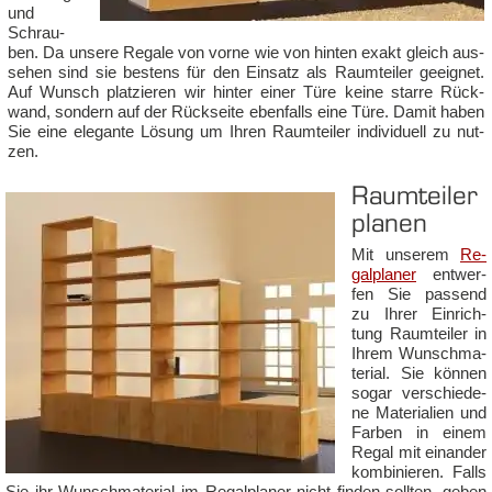
und
Schrau­
ben. Da un­se­re Re­ga­le von vor­ne wie von hin­ten ex­akt gleich aus­
se­hen sind sie bes­tens für den Ein­satz als Raum­tei­ler ge­eig­net.
Auf Wunsch plat­zie­ren wir hin­ter ei­ner Tü­re kei­ne star­re Rück­
wand, son­dern auf der Rück­sei­te eben­falls ei­ne Tü­re. Da­mit ha­ben
Sie ei­ne ele­gan­te Lö­sung um Ihren Raum­tei­ler in­di­vi­du­ell zu nut­
zen.
Raum­tei­ler
pla­nen
Mit un­se­rem
Re­
gal­pla­ner
ent­wer­
fen Sie pas­send
zu Ih­rer Ein­rich­
tung Raum­tei­ler in
Ihrem Wun­schma­
te­ri­al. Sie kön­nen
so­gar ver­schie­de­
ne Ma­te­ria­li­en und
Far­ben in ei­nem
Re­gal mit ein­an­der
kom­bi­nie­ren. Falls
Sie ihr Wun­schma­te­ri­al im Re­gal­pla­ner nicht fin­den soll­ten, ge­ben