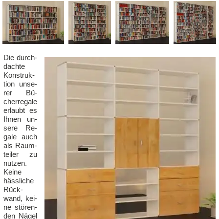
Die durch­
dach­te
Kon­struk­
ti­on un­se­
rer Bü­
cher­re­ga­le
er­laubt es
Ih­nen un­
se­re Re­
ga­le auch
als Raum­
tei­ler zu
nut­zen.
Kei­ne
häss­li­che
Rück­
wand, kei­
ne stö­ren­
den Nä­gel