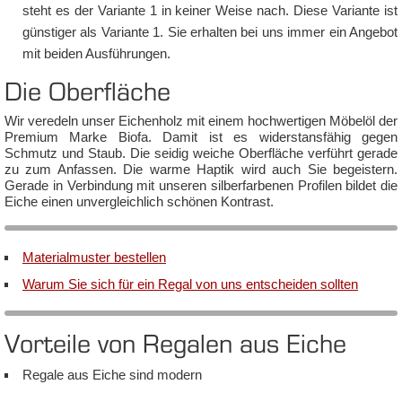
steht es der Va­ri­an­te 1 in kei­ner Wei­se nach. Die­se Va­ri­an­te ist
güns­ti­ger als Va­ri­an­te 1. Sie er­hal­ten bei uns im­mer ein An­ge­bot
mit bei­den Aus­füh­run­gen.
Die Ober­flä­che
Wir ver­edeln un­ser Ei­chen­holz mit ei­nem hoch­wer­ti­gen Mö­bel­öl der
Pre­mi­um Mar­ke Bio­fa. Da­mit ist es wi­derst­ans­fä­hig ge­gen
Schmutz und Staub. Die sei­dig wei­che Ober­flä­che ver­führt ge­ra­de
zu zum An­fas­sen. Die war­me Hap­tik wird auch Sie be­geis­tern.
Gera­de in Ver­bin­dung mit un­se­ren sil­ber­far­be­nen Pro­fi­len bil­det die
Ei­che einen un­ver­gleich­lich schö­nen Kon­trast.
Ma­te­rial­mus­ter be­stel­len
Wa­rum Sie sich für ein Re­gal von uns ent­schei­den soll­ten
Vor­tei­le von Re­ga­len aus Ei­che
Re­ga­le aus Ei­che sind mo­dern