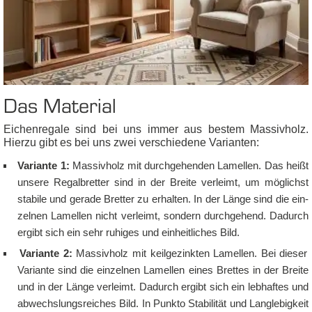
Das Ma­te­ri­al
Ei­chen­re­ga­le sind bei uns im­mer aus bes­tem Mas­siv­holz.
Hier­zu gibt es bei uns zwei ver­schie­de­ne Va­ri­an­ten:
Va­ri­an­te 1:
Mas­siv­holz mit durch­ge­hen­den La­mel­len. Das heißt
un­se­re Re­gal­bret­ter sind in der Brei­te ver­leimt, um mög­lichst
sta­bi­le und ge­ra­de Bret­ter zu er­hal­ten. In der Län­ge sind die ein­
zel­nen La­mel­len nicht ver­leimt, son­dern durch­ge­hend. Da­durch
er­gibt sich ein sehr ru­hi­ges und ein­heit­li­ches Bild.
Va­ri­an­te 2:
Mas­siv­holz mit keil­ge­zink­ten La­mel­len. Bei die­ser
Va­ri­an­te sind die ein­zel­nen La­mel­len ei­nes Bret­tes in der Brei­te
und in der Län­ge ver­leimt. Da­durch er­gibt sich ein leb­haf­tes und
ab­wechs­lungs­rei­ches Bild. In Punk­to Sta­bi­li­tät und Lang­le­big­keit