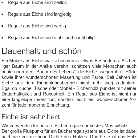
Re­ga­le aus Ei­che sind zeit­los
Re­ga­le aus Ei­che sind lang­le­big
Re­ga­le aus Ei­che sind wer­tig
Re­ga­le aus Ei­che sind sta­bil und nach­hal­tig
Dau­er­haft und schön
Ein Mö­bel aus Ei­che war schon im­mer et­was Be­son­de­res. Als hei­
li­ger Baum in der An­ti­ke ver­ehrt, schät­zen vie­le Men­schen auch
heu­te noch den "Baum des Le­bens", die Ei­che, we­gen ih­rer Här­te
so­wie ih­rer wun­der­schö­nen Ma­se­rung und Far­be. Seit Jah­ren ist
Ei­che aus dem Ein­rich­tungs­be­reich nicht mehr weg zu­den­ken.
Egal ob Kü­che, Ti­sche oder Mö­bel - Ei­chen­holz punk­tet mit sei­ner
Dau­er­haf­tig­keit und Ro­bust­heit. Ein Re­gal aus Ei­che ist nicht nur
ei­ne lang­le­bi­ge In­ves­ti­ti­on, son­dern auch ein wun­der­schö­ner Ak­
zent für je­de mo­der­ne Ein­rich­tung.
Ei­che ist sehr hart
Wir ver­wen­den für un­se­re Ei­chen­re­ga­le nur bes­tes Mas­siv­holz.
Der große Plus­punkt für ein Bü­cher­re­gal­sys­tem aus Ei­che ist da­bei
nach wie vor die ho­he Dich­te des Hol­zes. Durch sie ist das Holz