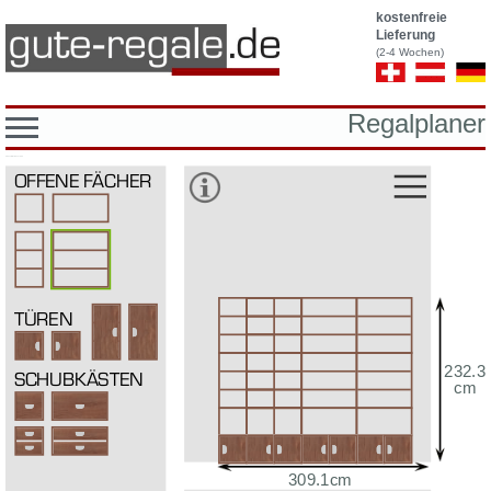
kostenfreie
Lieferung
(2-4 Wochen)
Regalplaner
Platzhalter fuer breadcrumb
232.3
309.1